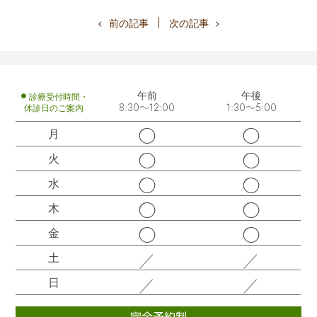
前の記事
次の記事
午前
午後
診療受付時間・
休診日のご案内
8:30～12:00
1:30～5:00
◯
◯
月
◯
◯
火
◯
◯
水
◯
◯
木
◯
◯
金
／
／
土
／
／
日
完全予約制