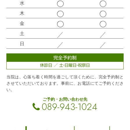
◯
◯
水
◯
◯
木
◯
◯
金
／
／
土
／
／
日
完全予約制
休診日 ／ 土・日曜日・祝祭日
当院は、心落ち着く時間を過ごして頂くために、完全予約制と
させていただいております。事前に、お電話にてご予約くださ
い。
ご予約・お問い合わせ先
089-943-1024