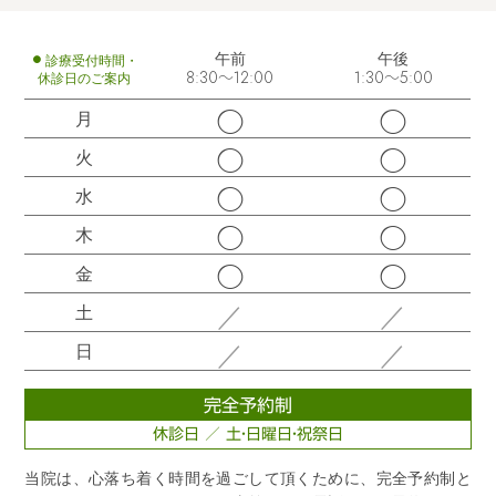
午前
午後
診療受付時間・
休診日のご案内
8:30～12:00
1:30～5:00
◯
◯
月
◯
◯
火
◯
◯
水
◯
◯
木
◯
◯
金
／
／
土
／
／
日
完全予約制
休診日 ／ 土・日曜日・祝祭日
当院は、心落ち着く時間を過ごして頂くために、完全予約制と