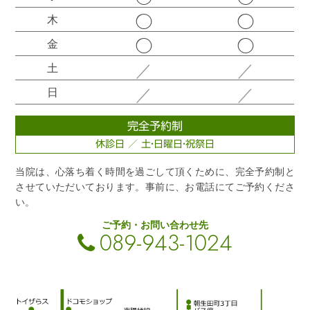
◯
◯
木
◯
◯
金
／
／
土
／
／
日
完全予約制
休診日 ／ 土・日曜日・祝祭日
当院は、心落ち着く時間を過ごして頂くために、完全予約制と
させていただいております。事前に、お電話にてご予約くださ
い。
ご予約・お問い合わせ先
089-943-1024