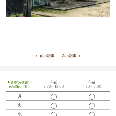
前の記事
次の記事
午前
午後
診療受付時間・
休診日のご案内
8:30～12:00
1:30～5:00
◯
◯
月
◯
◯
火
◯
◯
水