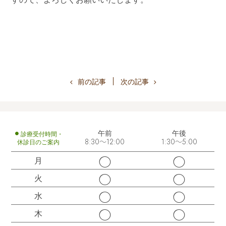
前の記事
次の記事
午前
午後
診療受付時間・
休診日のご案内
8:30～12:00
1:30～5:00
◯
◯
月
◯
◯
火
◯
◯
水
◯
◯
木