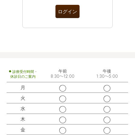
午前
午後
診療受付時間・
休診日のご案内
8:30～12:00
1:30～5:00
◯
◯
月
◯
◯
火
◯
◯
水
◯
◯
木
◯
◯
金