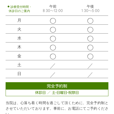
午前
午後
診療受付時間・
休診日のご案内
8:30～12:00
1:30～5:00
◯
◯
月
◯
◯
火
◯
◯
水
◯
◯
木
◯
◯
金
／
／
土
／
／
日
完全予約制
休診日 ／ 土・日曜日・祝祭日
当院は、心落ち着く時間を過ごして頂くために、完全予約制と
させていただいております。事前に、お電話にてご予約くださ
い。