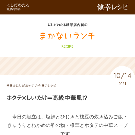
健幸レシピ
にしだわたる糖尿病内科の
RECIPE
10/14
2021
ホタテ×しいたけ＝高級中華風！？
今日の献立は、塩鮭とひじきと枝豆の炊き込みご飯・
きゅうりとわかめの酢の物・椎茸とホタテの中華スープ
です。