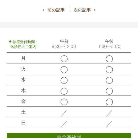
前の記事
次の記事
午前
午後
診療受付時間・
休診日のご案内
8:30～12:00
1:30～5:00
◯
◯
月
◯
◯
火
◯
◯
水
◯
◯
木
◯
◯
金
／
／
土
／
／
日
完全予約制