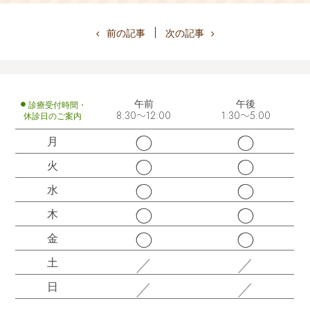
前の記事
次の記事
午前
午後
診療受付時間・
休診日のご案内
8:30～12:00
1:30～5:00
◯
◯
月
◯
◯
火
◯
◯
水
◯
◯
木
◯
◯
金
／
／
土
／
／
日