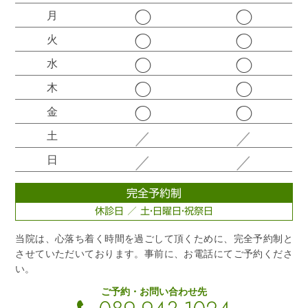
◯
◯
月
◯
◯
火
◯
◯
水
◯
◯
木
◯
◯
金
／
／
土
／
／
日
完全予約制
休診日 ／ 土・日曜日・祝祭日
当院は、心落ち着く時間を過ごして頂くために、完全予約制と
させていただいております。事前に、お電話にてご予約くださ
い。
ご予約・お問い合わせ先