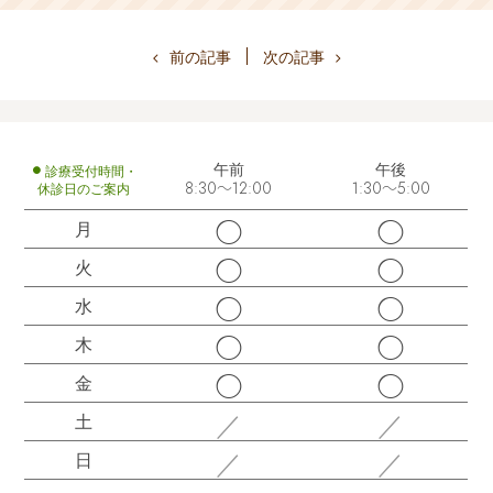
前の記事
次の記事
午前
午後
診療受付時間・
休診日のご案内
8:30～12:00
1:30～5:00
◯
◯
月
◯
◯
火
◯
◯
水
◯
◯
木
◯
◯
金
／
／
土
／
／
日