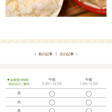
前の記事
次の記事
午前
午後
診療受付時間・
休診日のご案内
8:30～12:00
1:30～5:00
◯
◯
月
◯
◯
火
◯
◯
水