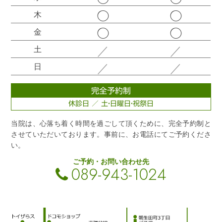
◯
◯
木
◯
◯
金
／
／
土
／
／
日
完全予約制
休診日 ／ 土・日曜日・祝祭日
当院は、心落ち着く時間を過ごして頂くために、完全予約制と
させていただいております。事前に、お電話にてご予約くださ
い。
ご予約・お問い合わせ先
089-943-1024