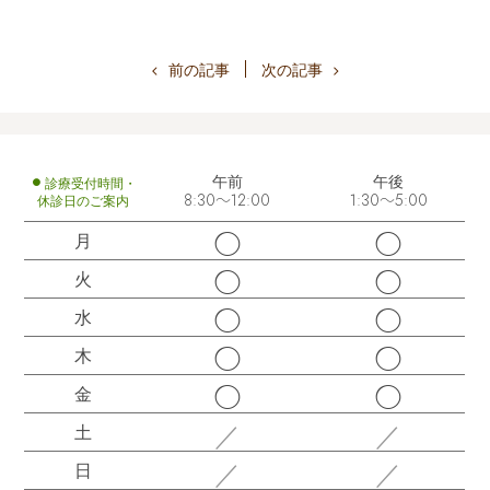
前の記事
次の記事
午前
午後
診療受付時間・
休診日のご案内
8:30～12:00
1:30～5:00
◯
◯
月
◯
◯
火
◯
◯
水
◯
◯
木
◯
◯
金
／
／
土
／
／
日