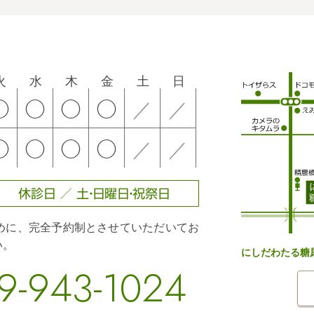
火
水
木
金
土
日
◯
◯
◯
◯
／
／
◯
◯
◯
◯
／
／
休診日 ／ 土・日曜日・祝祭日
めに、完全予約制とさせていただいてお
い。
にしだわたる糖
9-943-1024