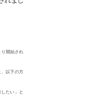
されまし
より開始され
上、以下の方
種したい」と