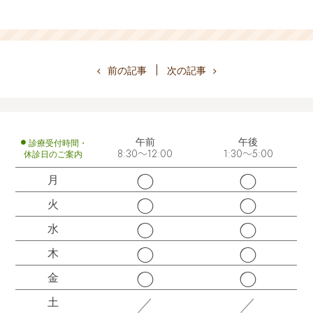
前の記事
次の記事
午前
午後
診療受付時間・
休診日のご案内
8:30～12:00
1:30～5:00
◯
◯
月
◯
◯
火
◯
◯
水
◯
◯
木
◯
◯
金
／
／
土