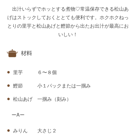
出汁いらずでホッとする煮物♡常温保存できる松山あ
げはストックしておくととても便利です。ホクホクねっ
とりの里芋と松山あげと鰹節から出たお出汁が最高にお
いしい！
材料
里芋 ６〜８個
鰹節 小１パックまたは一掴み
松山あげ 一掴み（刻み）
ーAー
みりん 大さじ２