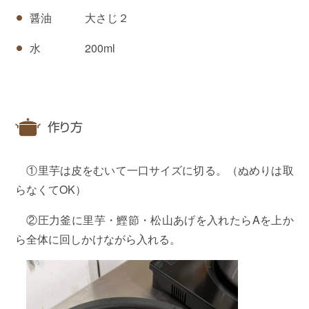
醤油 大さじ２
水 200ml
作り方
①里芋は皮をむいて一口サイズに切る。（ぬめりは取
らなくてOK）
②圧力釜に里芋・鰹節・松山あげを入れたらAを上か
ら全体に回しかけながら入れる。