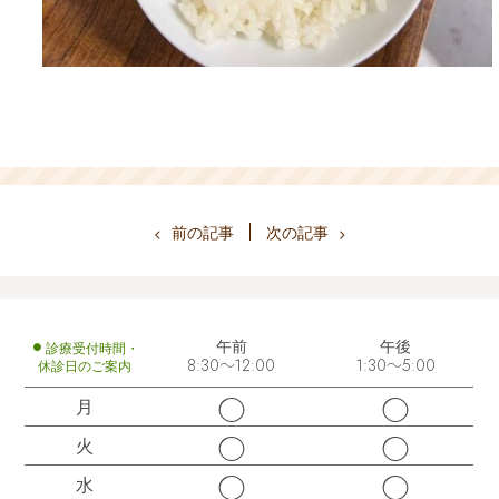
前の記事
次の記事
午前
午後
診療受付時間・
休診日のご案内
8:30～12:00
1:30～5:00
◯
◯
月
◯
◯
火
◯
◯
水