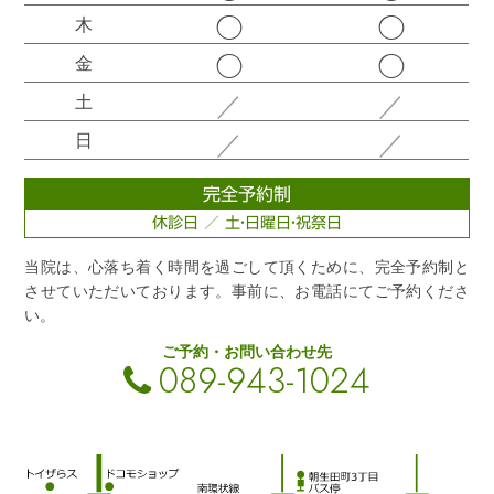
◯
◯
木
◯
◯
金
／
／
土
／
／
日
完全予約制
休診日 ／ 土・日曜日・祝祭日
当院は、心落ち着く時間を過ごして頂くために、完全予約制と
させていただいております。事前に、お電話にてご予約くださ
い。
ご予約・お問い合わせ先
089-943-1024