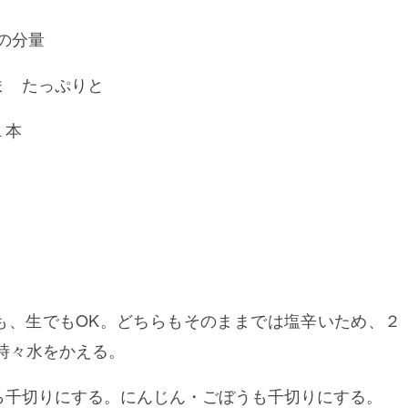
1の分量
ま たっぷりと
１本
も、生でもOK。どちらもそのままでは塩辛いため、２
時々水をかえる。
ら千切りにする。にんじん・ごぼうも千切りにする。