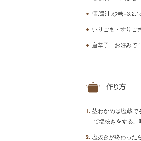
酒:醤油:砂糖=3:2:
いりごま・すりご
唐辛子 お好みで
作り方
茎わかめは塩蔵で
て塩抜きをする。
塩抜きが終わった