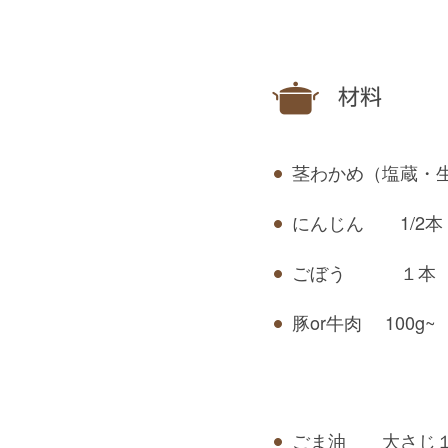
材料
茎わかめ（塩蔵・
にんじん 1/2本
ごぼう １本
豚or牛肉 100g~
ごま油 大さじ