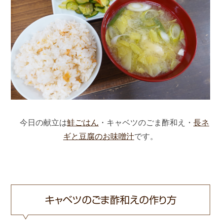
今日の献立は
鮭ごはん
・キャベツのごま酢和え・
長ネ
ギと豆腐のお味噌汁
です。
キャベツのごま酢和えの作り方