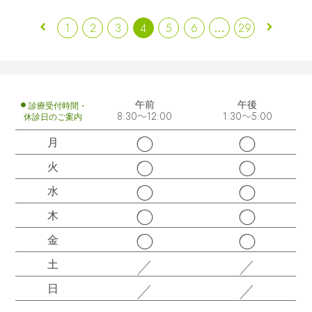
1
2
3
4
5
6
…
29
午前
午後
診療受付時間・
休診日のご案内
8:30～12:00
1:30～5:00
◯
◯
月
◯
◯
火
◯
◯
水
◯
◯
木
◯
◯
金
／
／
土
／
／
日