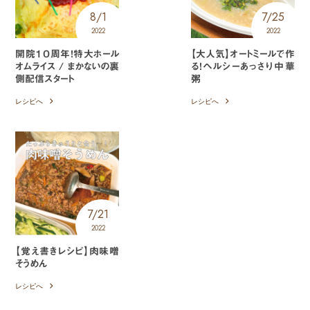
8/1
7/25
2022
2022
開院１０周年！特大ホール
【大人気】オートミールで作
オムライス / まかないの裏
る！ヘルシーあっさり中華
側配信スタート
粥
レシピへ
レシピへ
7/21
2022
【覚え書きレシピ】肉味噌
そうめん
レシピへ