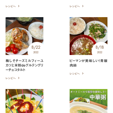
レシピへ
レシピへ
8/22
8/18
2022
2022
梅しそチーズミルフィーユ
ピーマンが美味しい！青椒
カツと米粉deグルテングリ
肉絲
ーチョコタルト
レシピへ
レシピへ