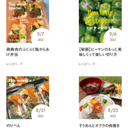
9/7
9/6
2022
2022
鶏胸肉のぷくぷく塩からあ
【動画】ピーマンのもっと美
げ弁当
味しくって楽しい切り方
レシピへ
レシピへ
8/31
8/23
2022
2022
のりべん
そうめんとオクラの肉巻き